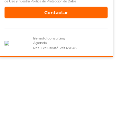
de Uso
y nuestra
Política de Protección de Datos
.
Contactar
Benaddiconsulting
Agencia
Ref. Exclusivité Réf Rx646