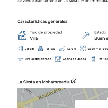
Se vende este terreno en La Siesta, Mohammedia.
Características generales
Tipo de propiedad
Estado
Villa
Buen e
Jardín
Terraza
Garaje
Salón marroqu
Aire acondicionado
Cocina equipada
Refrig
La Siesta en Mohammedia