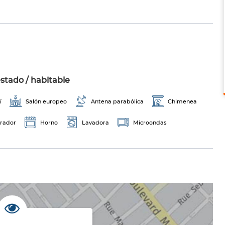
stado / habitable
í
Salón europeo
Antena parabólica
Chimenea
erador
Horno
Lavadora
Microondas