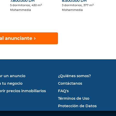
7.800.000 DH
8.500.000 DH
5 dormitorios, 430 m²
3 dormitorios, 377 m²
Mohammedia
Mohammedia
al anunciante
ar un anuncio
¿Quiénes somos?
a tu negocio
Contáctanos
rir precios inmobiliarios
FAQ's
Términos de Uso
Protección de Datos