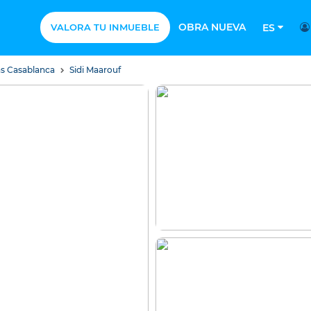
OBRA NUEVA
VALORA TU INMUEBLE
ES
as Casablanca
Sidi Maarouf