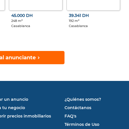
45.000 DH
39.341 DH
248 m²
192 m²
Casablanca
Casablanca
al anunciante
ar un anuncio
¿Quiénes somos?
a tu negocio
Contáctanos
rir precios inmobiliarios
FAQ's
Términos de Uso