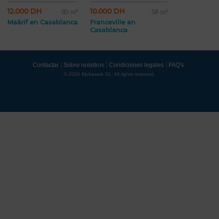
12.000 DH
10.000 DH
80 m²
58 m²
Maârif en Casablanca
Franceville en
Casablanca
Contactar
Sobre nosotros
Condiciones legales
FAQ's
© 2026 Mubawab SL. All rights reserved.