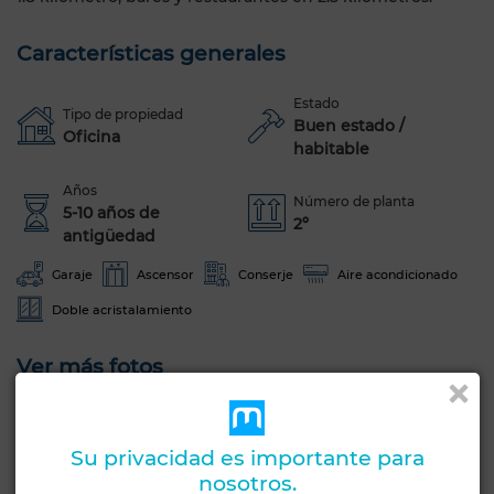
Características generales
Estado
Tipo de propiedad
Buen estado /
Oficina
habitable
Años
Número de planta
5-10 años de
2º
antigüedad
Garaje
Ascensor
Conserje
Aire acondicionado
Doble acristalamiento
Ver más fotos
Su privacidad es importante para
nosotros.