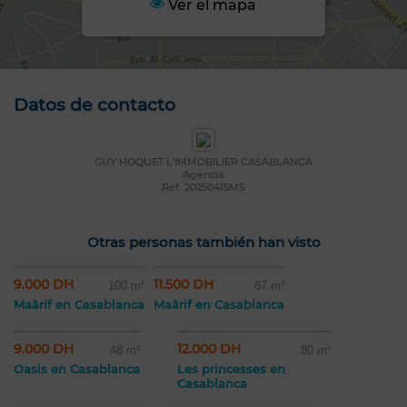
Ver el mapa
Datos de contacto
GUY HOQUET L'IMMOBILIER CASABLANCA
Agencia
Ref. 20250415MS
Otras personas también han visto
9.000 DH
11.500 DH
100 m²
87 m²
Maârif en Casablanca
Maârif en Casablanca
9.000 DH
12.000 DH
48 m²
80 m²
Oasis en Casablanca
Les princesses en
Casablanca