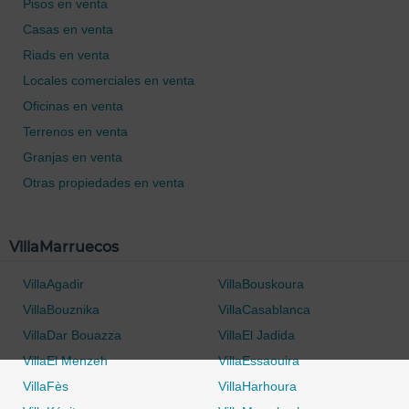
Pisos en venta
Casas en venta
Riads en venta
Locales comerciales en venta
Oficinas en venta
Terrenos en venta
Granjas en venta
0 / 500
Otras propiedades en venta
VillaMarruecos
VillaAgadir
VillaBouskoura
VillaBouznika
VillaCasablanca
VillaDar Bouazza
VillaEl Jadida
VillaEl Menzeh
VillaEssaouira
VillaFès
VillaHarhoura