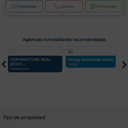
Contactar
Llamar
WhatsApp
Agencias inmobiliarias recomendadas
CONTRACTORS REAL
Young Associates Maroc
S
ESTAT...
Tanger
C
Casablanca
Tipo de propiedad