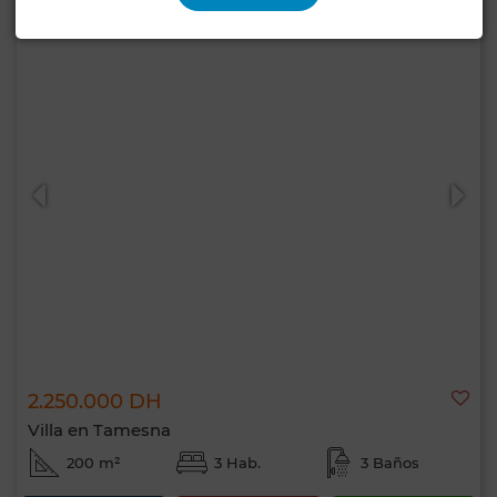
2.250.000 DH
Villa en Tamesna
200 m²
3 Hab.
3 Baños