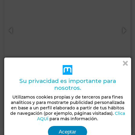
Su privacidad es importante para
5.200.000 DH
nosotros.
Villa en Tamesna
Utilizamos cookies propias y de terceros para fines
analíticos y para mostrarte publicidad personalizada
572 m²
4 Hab.
6 Baños
en base a un perfil elaborado a partir de tus hábitos
de navegación (por ejemplo, páginas visitadas).
Clica
AQUÍ
para más información.
Contactar
Llamar
WhatsApp
Aceptar