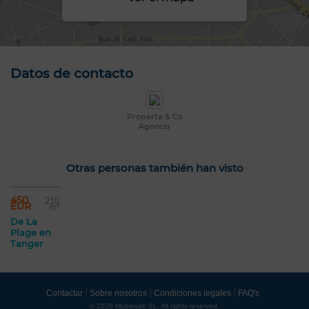
Datos de contacto
Properta & Co
Agencia
Otras personas también han visto
450
210
EUR
m²
De La
Plage en
Tanger
Contactar
Sobre nosotros
Condiciones legales
FAQ's
© 2026 Mubawab SL. All rights reserved.