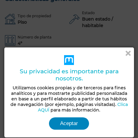
Estado
Tipo de propiedad
Buen estado /
Piso
habitable
Número de planta
4º
Terraza
Ascensor
Conserje
Fachada exterior
Salón europeo
Aire acondicionado
Su privacidad es importante para
Doble acristalamiento
Cocina equipada
Refrigerador
nosotros.
Horno
Televisión
Lavadora
Microondas
Utilizamos cookies propias y de terceros para fines
analíticos y para mostrarte publicidad personalizada
en base a un perfil elaborado a partir de tus hábitos
Ver más fotos
de navegación (por ejemplo, páginas visitadas).
Clica
AQUÍ
para más información.
Aceptar