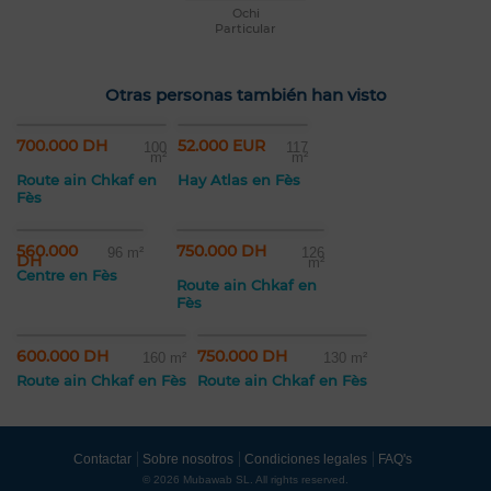
Ochi
Particular
Otras personas también han visto
700.000 DH
52.000 EUR
100
117
m²
m²
Route ain Chkaf en
Hay Atlas en Fès
Fès
560.000
750.000 DH
96 m²
126
DH
m²
Centre en Fès
Route ain Chkaf en
Fès
600.000 DH
750.000 DH
160 m²
130 m²
Route ain Chkaf en Fès
Route ain Chkaf en Fès
Contactar
Sobre nosotros
Condiciones legales
FAQ's
© 2026 Mubawab SL. All rights reserved.