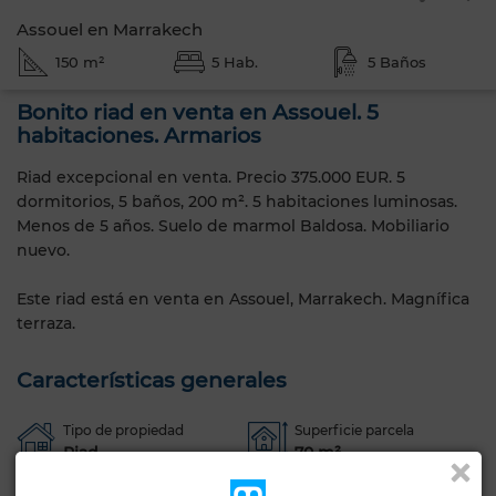
Assouel en Marrakech
150 m²
5 Hab.
5 Baños
Bonito riad en venta en Assouel. 5
habitaciones. Armarios
Riad excepcional en venta. Precio 375.000 EUR. 5
dormitorios, 5 baños, 200 m². 5 habitaciones luminosas.
Menos de 5 años. Suelo de marmol Baldosa. Mobiliario
nuevo.
Este riad está en venta en Assouel, Marrakech. Magnífica
terraza.
Características generales
Tipo de propiedad
Superficie parcela
Riad
70 m²
Estado
Años