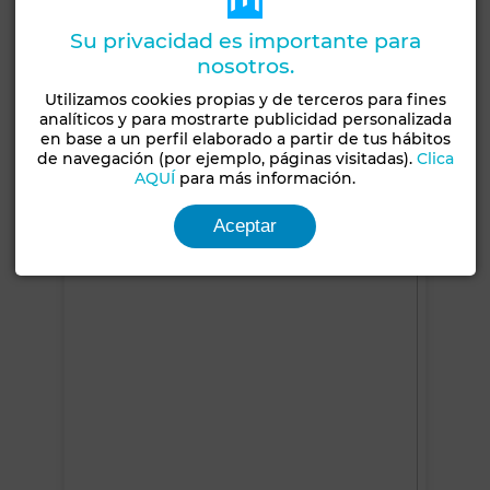
Buen estado /
1-5 años de
Su privacidad es importante para
habitable
antigüedad
nosotros.
Tipo de suelo
Número de pisos
Utilizamos cookies propias y de terceros para fines
Baldosa
2
analíticos y para mostrarte publicidad personalizada
en base a un perfil elaborado a partir de tus hábitos
Terraza
Amueblado
de navegación (por ejemplo, páginas visitadas).
Clica
AQUÍ
para más información.
Ver más fotos
Aceptar