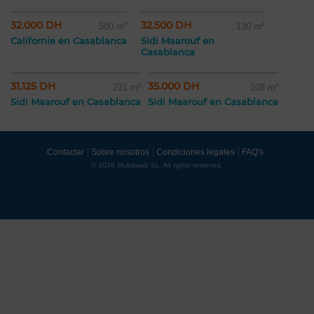
32.000 DH
32.500 DH
500 m²
130 m²
Californie en Casablanca
Sidi Maarouf en
Casablanca
31.125 DH
35.000 DH
231 m²
108 m²
Sidi Maarouf en Casablanca
Sidi Maarouf en Casablanca
Contactar
Sobre nosotros
Condiciones legales
FAQ's
© 2026 Mubawab SL. All rights reserved.