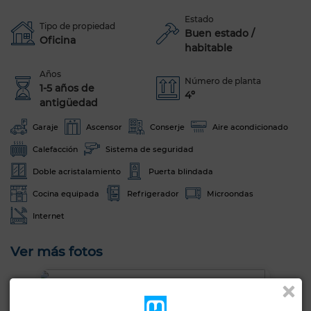
Estado
Tipo de propiedad
Buen estado /
Oficina
habitable
Años
Número de planta
1-5 años de
4º
antigüedad
Garaje
Ascensor
Conserje
Aire acondicionado
Calefacción
Sistema de seguridad
Doble acristalamiento
Puerta blindada
Cocina equipada
Refrigerador
Microondas
Internet
Ver más fotos