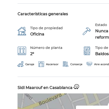
Características generales
Estado
Tipo de propiedad
Nunca 
Oficina
refor
Número de planta
Tipo de
2º
Baldos
Garaje
Ascensor
Conserje
Aire acond
Sidi Maarouf en Casablanca