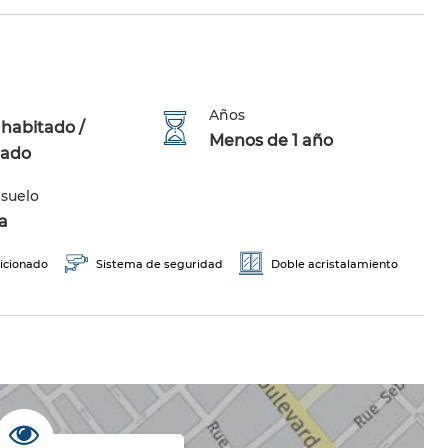
Años
habitado /
Menos de 1 año
mado
 suelo
a
icionado
Sistema de seguridad
Doble acristalamiento