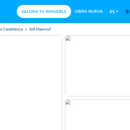
OBRA NUEVA
VALORA TU INMUEBLE
ES
as Casablanca
Sidi Maarouf