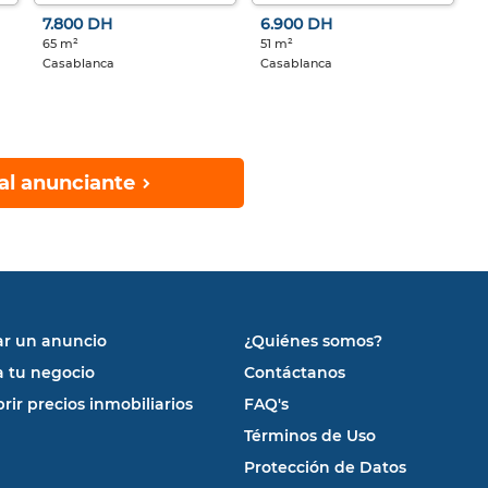
7.800 DH
6.900 DH
65 m²
51 m²
Casablanca
Casablanca
al anunciante
ar un anuncio
¿Quiénes somos?
a tu negocio
Contáctanos
rir precios inmobiliarios
FAQ's
Términos de Uso
Protección de Datos