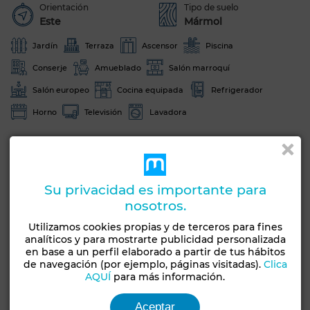
Orientación
Tipo de suelo
Este
Mármol
Jardín
Terraza
Ascensor
Piscina
Conserje
Amueblado
Salón marroquí
Salón europeo
Cocina equipada
Refrigerador
Horno
Televisión
Lavadora
Ver más fotos
Su privacidad es importante para
nosotros.
Utilizamos cookies propias y de terceros para fines
analíticos y para mostrarte publicidad personalizada
en base a un perfil elaborado a partir de tus hábitos
de navegación (por ejemplo, páginas visitadas).
Clica
AQUÍ
para más información.
Aceptar