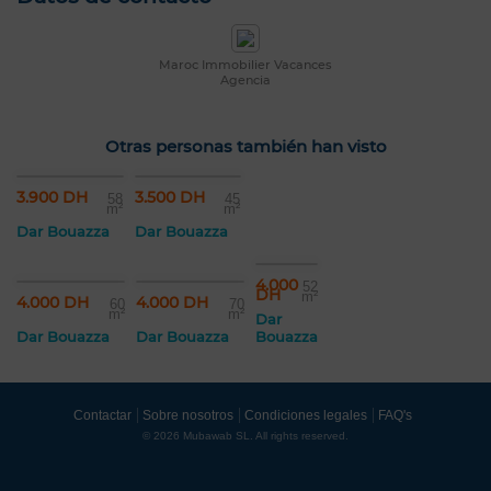
Maroc Immobilier Vacances
Agencia
Otras personas también han visto
3.900 DH
3.500 DH
58
45
m²
m²
Dar Bouazza
Dar Bouazza
4.000
52
DH
m²
4.000 DH
4.000 DH
60
70
m²
m²
Dar
Dar Bouazza
Dar Bouazza
Bouazza
Contactar
Sobre nosotros
Condiciones legales
FAQ's
© 2026 Mubawab SL. All rights reserved.