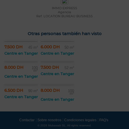
IMMO EXPRESS
Agencia
Ref. LOCATION BUREAU BUSINESS
Otras personas también han visto
7.500 DH
6.000 DH
45 m²
50 m²
Centre en Tanger
Centre en Tanger
8.000 DH
7.500 DH
100
52 m²
m²
Centre en Tanger
Centre en Tanger
6.500 DH
8.000 DH
90 m²
100
m²
Centre en Tanger
Centre en Tanger
Contactar
Sobre nosotros
Condiciones legales
FAQ's
© 2026 Mubawab SL. All rights reserved.