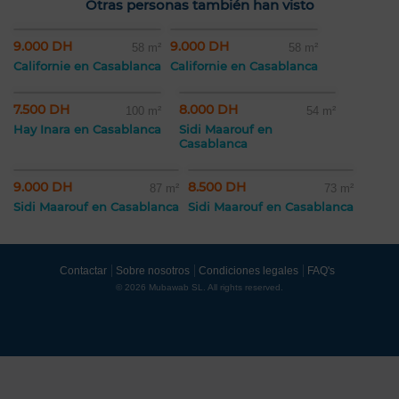
Otras personas también han visto
9.000 DH
9.000 DH
58 m²
58 m²
Californie en Casablanca
Californie en Casablanca
7.500 DH
8.000 DH
100 m²
54 m²
Hay Inara en Casablanca
Sidi Maarouf en
Casablanca
9.000 DH
8.500 DH
87 m²
73 m²
Sidi Maarouf en Casablanca
Sidi Maarouf en Casablanca
Contactar
Sobre nosotros
Condiciones legales
FAQ's
© 2026 Mubawab SL. All rights reserved.