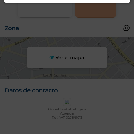
Zona
Ver el mapa
Datos de contacto
Global land strategies
Agencia
Ref. WF 0278/9013