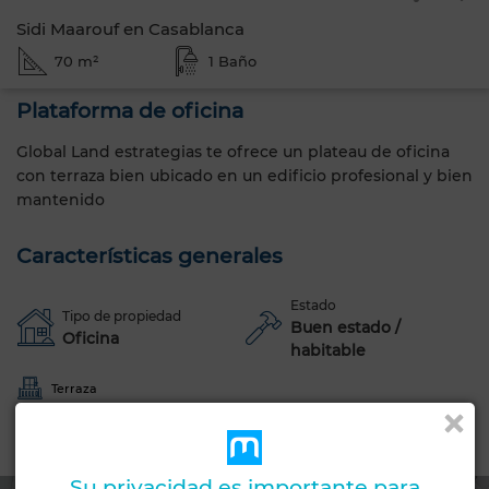
Sidi Maarouf en Casablanca
70 m²
1 Baño
Plataforma de oficina
Global Land estrategias te ofrece un plateau de oficina
con terraza bien ubicado en un edificio profesional y bien
mantenido
Características generales
Estado
Tipo de propiedad
Buen estado /
Oficina
habitable
Terraza
Zona
Su privacidad es importante para