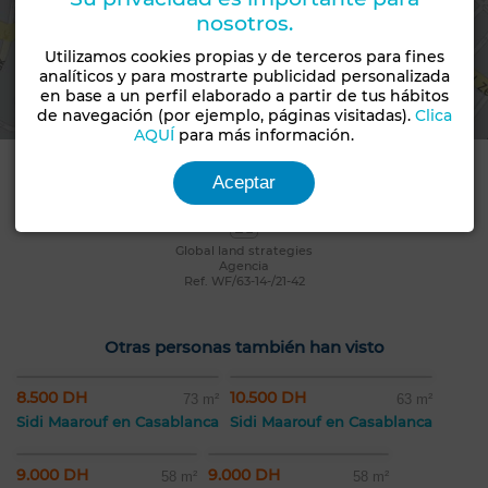
nosotros.
Utilizamos cookies propias y de terceros para fines
Ver el mapa
analíticos y para mostrarte publicidad personalizada
en base a un perfil elaborado a partir de tus hábitos
de navegación (por ejemplo, páginas visitadas).
Clica
AQUÍ
para más información.
Datos de contacto
Aceptar
Global land strategies
Agencia
Ref. WF/63-14-/21-42
Otras personas también han visto
8.500 DH
10.500 DH
73 m²
63 m²
Sidi Maarouf en Casablanca
Sidi Maarouf en Casablanca
9.000 DH
9.000 DH
58 m²
58 m²