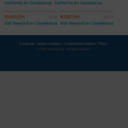
Californie en Casablanca
Californie en Casablanca
10.000 DH
8.000 DH
74 m²
54 m²
Sidi Maarouf en Casablanca
Sidi Maarouf en Casablanca
Contactar
Sobre nosotros
Condiciones legales
FAQ's
© 2026 Mubawab SL. All rights reserved.