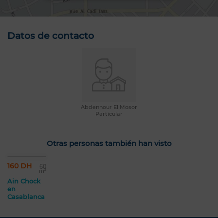
Datos de contacto
Abdennour El Mosor
Particular
Otras personas también han visto
160 DH
60
m²
Ain Chock
en
Casablanca