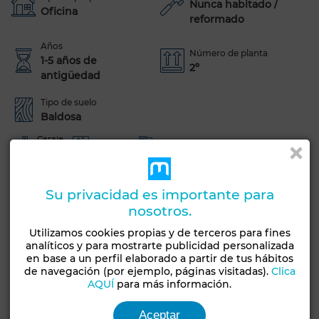
Nunca habitado /
Oficina
reformado
Años
Número de planta
1-5 años de
2º
antigüedad
Tipo de suelo
Baldosa
Garaje
Ascensor
Conserje
2 Plazas
Sistema de seguridad
Doble acristalamiento
Su privacidad es importante para
Ver más fotos
nosotros.
Utilizamos cookies propias y de terceros para fines
analíticos y para mostrarte publicidad personalizada
en base a un perfil elaborado a partir de tus hábitos
de navegación (por ejemplo, páginas visitadas).
Clica
AQUÍ
para más información.
Aceptar