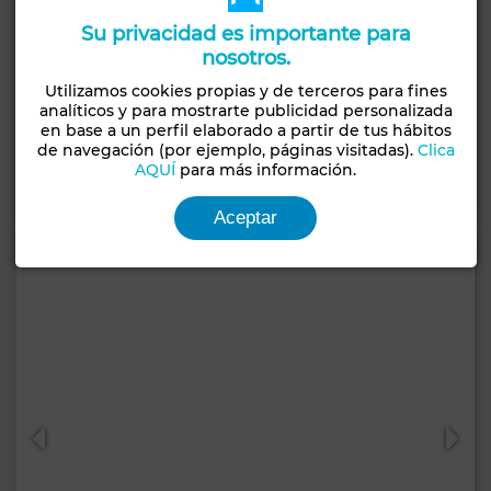
Su privacidad es importante para
nosotros.
790.000 DH
Utilizamos cookies propias y de terceros para fines
analíticos y para mostrarte publicidad personalizada
Piso en Wafa, Mohammedia
en base a un perfil elaborado a partir de tus hábitos
76 m²
2 Hab.
2 Baños
de navegación (por ejemplo, páginas visitadas).
Clica
AQUÍ
para más información.
Contactar
Llamar
WhatsApp
Aceptar