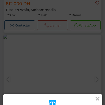
812.000 DH
Piso en Wafa, Mohammedia
79 m²
2 Hab.
2 Baños
Contactar
Llamar
WhatsApp