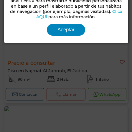
analíticos y para mostrarte publicidad personalizada
en base a un perfil elaborado a partir de tus hábitos
de navegación (por ejemplo, páginas visitadas).
Clica
AQUÍ
para más información.
Aceptar
Precio a consultar
Piso en Najmat Al Janoub, El Jadida
90 m²
2 Hab.
1 Baño
Contactar
Llamar
WhatsApp