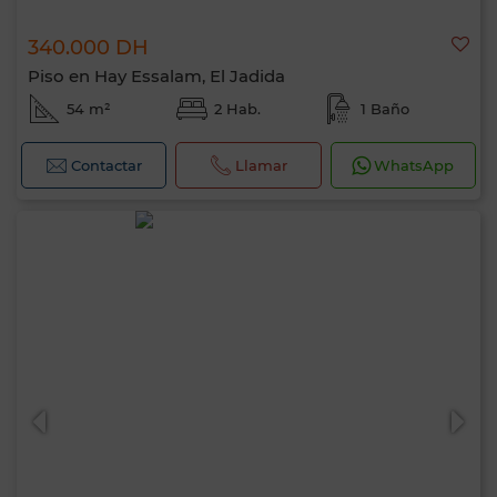
340.000 DH
Piso en Hay Essalam, El Jadida
54 m²
2 Hab.
1 Baño
Contactar
Llamar
WhatsApp
Hola, soy MIA. ¿Qué criterio te gustaría
aplicar ahora?