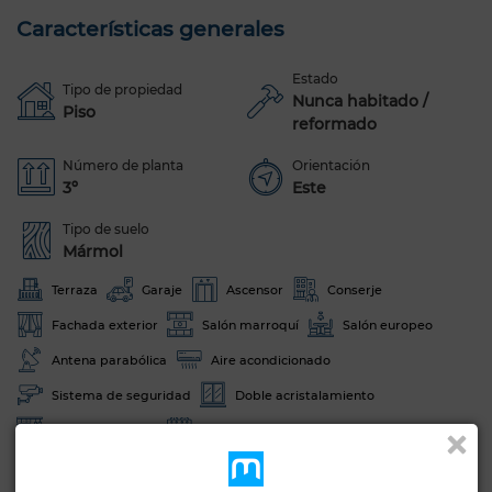
Características generales
Estado
Tipo de propiedad
Nunca habitado /
Piso
reformado
Número de planta
Orientación
3º
Este
Tipo de suelo
Mármol
Terraza
Garaje
Ascensor
Conserje
Fachada exterior
Salón marroquí
Salón europeo
Antena parabólica
Aire acondicionado
Sistema de seguridad
Doble acristalamiento
Cocina equipada
Horno
Ver más fotos