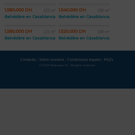
1.580.000 DH
1.540.000 DH
122 m²
108 m²
Belvédère en Casablanca
Belvédère en Casablanca
1.580.000 DH
1.520.000 DH
121 m²
108 m²
Belvédère en Casablanca
Belvédère en Casablanca
Contactar
Sobre nosotros
Condiciones legales
FAQ's
© 2026 Mubawab SL. All rights reserved.