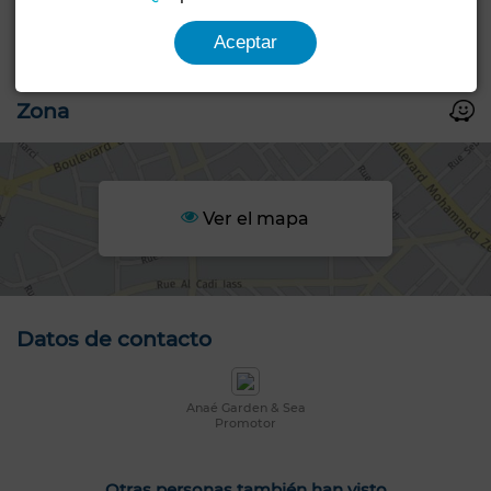
Aceptar
Zona
Ver el mapa
Datos de contacto
Anaé Garden & Sea
Promotor
Otras personas también han visto