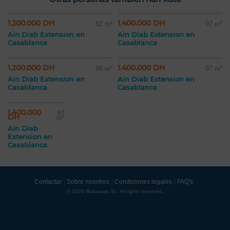
1.200.000 DH
1.400.000 DH
82 m²
97 m²
Ain Diab Extension en
Ain Diab Extension en
Casablanca
Casablanca
1.200.000 DH
1.400.000 DH
86 m²
97 m²
Ain Diab Extension en
Ain Diab Extension en
Casablanca
Casablanca
1.400.000
97
DH
m²
Ain Diab
Extension en
Casablanca
Contactar
Sobre nosotros
Condiciones legales
FAQ's
© 2026 Mubawab SL. All rights reserved.