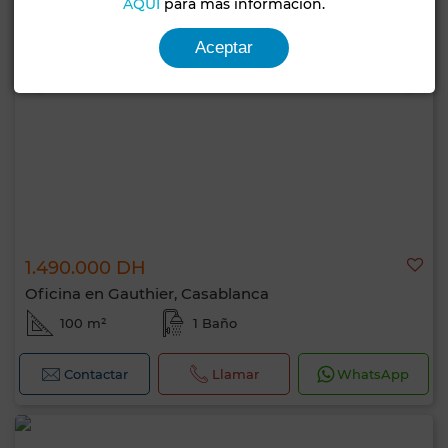
AQUÍ
para más información.
Aceptar
1.490.000 DH
Oficina en Gauthier, Casablanca
100 m²
1 Baño
Contactar
Llamar
WhatsApp