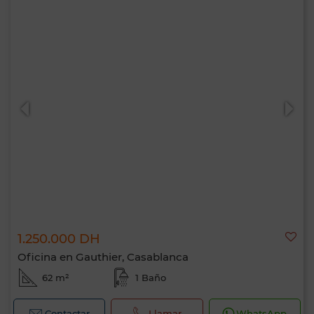
1.250.000 DH
Hola, soy MIA. ¿Qué criterio te gustaría
Oficina en Gauthier, Casablanca
aplicar ahora?
62 m²
1 Baño
Contactar
Llamar
WhatsApp