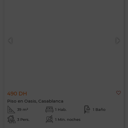
490 DH
Piso en Oasis, Casablanca
39 m²
1 Hab.
1 Baño
3 Pers.
1 Mín. noches