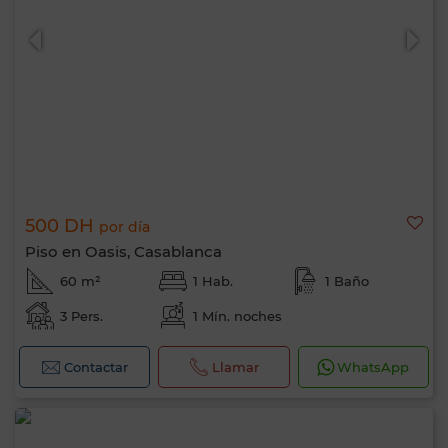
500 DH
por día
Piso en Oasis, Casablanca
60 m²
1 Hab.
1 Baño
Hola, soy MIA. ¿Qué criterio te gustaría
aplicar ahora?
3 Pers.
1 Mín. noches
Contactar
Llamar
WhatsApp