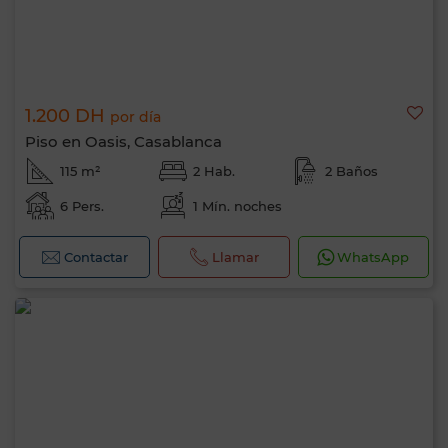
1.200 DH
por día
Piso en Oasis, Casablanca
115 m²
2 Hab.
2 Baños
6 Pers.
1 Mín. noches
Contactar
Llamar
WhatsApp