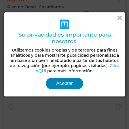
Piso en Oasis, Casablanca
50 m²
1 Hab.
1 Baño
2 Pers.
1 Mín. noches
Su privacidad es importante para
Contactar
Llamar
WhatsApp
nosotros.
Utilizamos cookies propias y de terceros para fines
analíticos y para mostrarte publicidad personalizada
en base a un perfil elaborado a partir de tus hábitos
de navegación (por ejemplo, páginas visitadas).
Clica
AQUÍ
para más información.
Aceptar