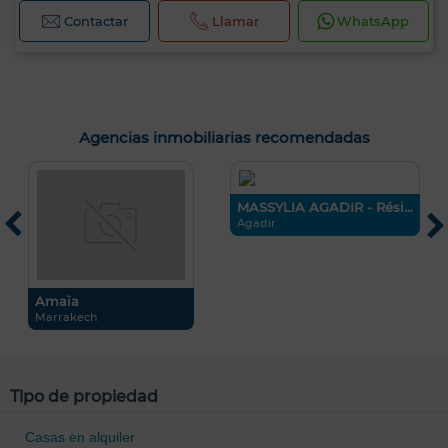
Contactar
Llamar
WhatsApp
Agencias inmobiliarias recomendadas
MASSYLIA AGADIR - Rési...
A
Agadir
S
Amaïa
Marrakech
Tipo de propiedad
Casas en alquiler