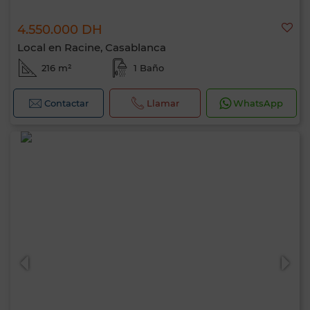
4.550.000 DH
Local en Racine, Casablanca
216 m²
1 Baño
Contactar
Llamar
WhatsApp
Hola, soy MIA. ¿Qué criterio te gustaría
aplicar ahora?