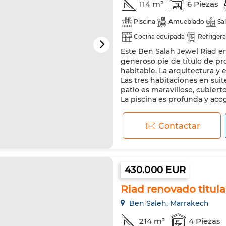
114 m²
6 Piezas
Piscina
Amueblado
Sa
Cocina equipada
Refriger
Este Ben Salah Jewel Riad e
generoso pie de título de p
habitable. La arquitectura y 
Las tres habitaciones en sui
patio es maravilloso, cubiert
La piscina es profunda y acog
Contactar
430.000 EUR
Riad renovado titula
Ben Saleh, Marrakech
214 m²
4 Piezas