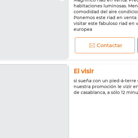
Magnífico riad en venta. Prec
habitaciones luminosas. Meno
comodidad del aire condicio
Ponemos este riad en venta 
visitar este fabuloso riad e
europea
Contactar
El visir
si sueña con un pied-à-terre
nuestra promoción le vizir e
de casablanca, a sólo 12 minu