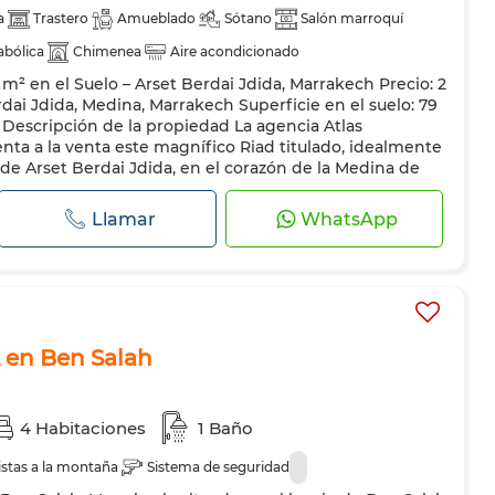
a
Trastero
Amueblado
Sótano
Salón marroquí
abólica
Chimenea
Aire acondicionado
 m² en el Suelo – Arset Berdai Jdida, Marrakech Precio: 2
rta blindada
dai Jdida, Medina, Marrakech Superficie en el suelo: 79
o Descripción de la propiedad La agencia Atlas
nta a la venta este magnífico Riad titulado, idealmente
 de Arset Berdai Jdida, en el corazón de la Medina de
ado de mant...
Llamar
WhatsApp
 en Ben Salah
4 Habitaciones
1 Baño
istas a la montaña
Sistema de seguridad