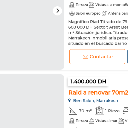
Terraza
Vistas a la montañ
Salón europeo
Antena par
Magnífico Riad Titrado de 79
Doble acristalamiento
Pue
600 000 DH Sector: Arset Ber
m² Situación jurídica: Titrad
Marrakech Inmobiliaria prese
situado en el buscado barrio
Marrakech. En excelente est
Contactar
1.400.000 DH
Raid a renovar 70m2
Ben Saleh, Marrakech
70 m²
1 Pieza
Terraza
Vistas al mar
V