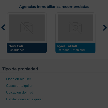
Agencias inmobiliarias recomendadas
N
M
New Cali
Ryad Tafilalt
Casablanca
Tafraout El Mouloud
Tipo de propiedad
Pisos en alquiler
Casas en alquiler
Ubicación del riad
0 / 500
Habitaciones en alquiler