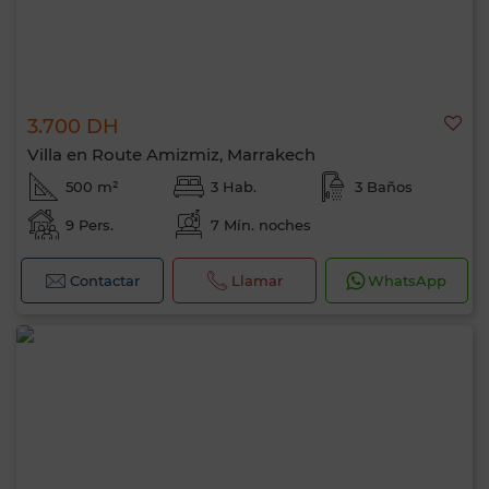
3.700 DH
Villa en Route Amizmiz, Marrakech
500 m²
3 Hab.
3 Baños
9 Pers.
7 Mín. noches
Contactar
Llamar
WhatsApp