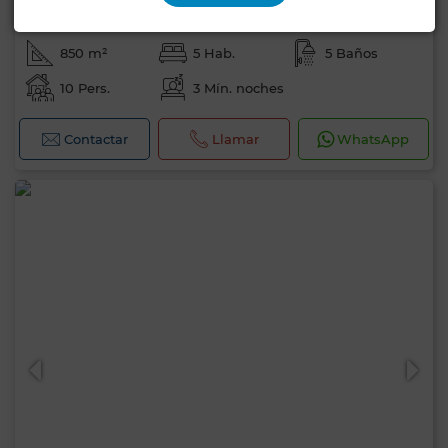
Villa en Route Amizmiz, Marrakech
850 m²
5 Hab.
5 Baños
10 Pers.
3 Mín. noches
Contactar
Llamar
WhatsApp