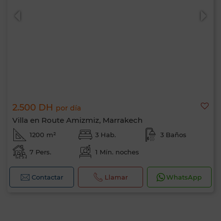
2.500 DH
por día
Villa en Route Amizmiz, Marrakech
1200 m²
3 Hab.
3 Baños
7 Pers.
1 Mín. noches
Contactar
Llamar
WhatsApp