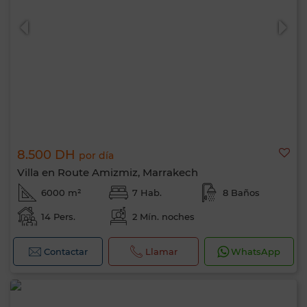
Hola, soy MIA. ¿Qué criterio te gustaría
aplicar ahora?
8.500 DH
por día
Villa en Route Amizmiz, Marrakech
6000 m²
7 Hab.
8 Baños
14 Pers.
2 Mín. noches
Contactar
Llamar
WhatsApp