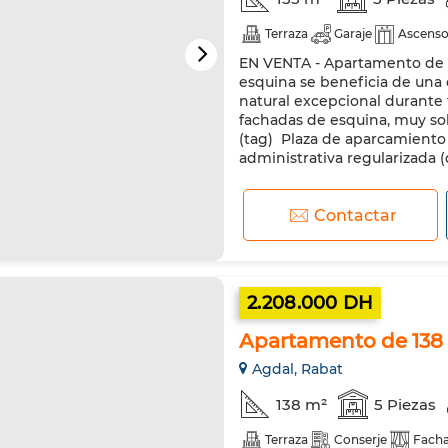
Terraza
Garaje
Ascenso
EN VENTA - Apartamento de P
esquina se beneficia de una
natural excepcional durante tod
fachadas de esquina, muy so
(tag) ️ Plaza de aparcamiento
administrativa regularizada (d
Contactar
2.208.000 DH
Apartamento de 138
Agdal, Rabat
138 m²
5 Piezas
Terraza
Conserje
Facha