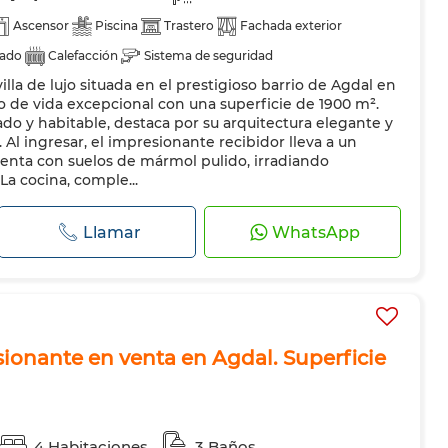
Ascensor
Piscina
Trastero
Fachada exterior
nado
Calefacción
Sistema de seguridad
lla de lujo situada en el prestigioso barrio de Agdal en
rta blindada
Cocina equipada
Refrigerador
Horno
 de vida excepcional con una superficie de 1900 m².
do y habitable, destaca por su arquitectura elegante y
Al ingresar, el impresionante recibidor lleva a un
uenta con suelos de mármol pulido, irradiando
La cocina, comple...
Llamar
WhatsApp
onante en venta en Agdal. Superficie
4 Habitaciones
3 Baños