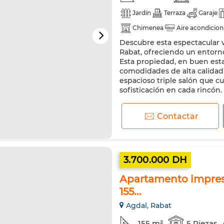
Jardín
Terraza
Garaje
Chimenea
Aire acondicio
Descubre esta espectacular vi
Doble acristalamiento
Pue
Rabat, ofreciendo un entorno
Lavadora
Esta propiedad, en buen esta
comodidades de alta calidad. 
espacioso triple salón que c
sofisticación en cada rincón. 
Contactar
3.700.000 DH
Apartamento impresi
155...
Agdal, Rabat
155 m²
5 Piezas