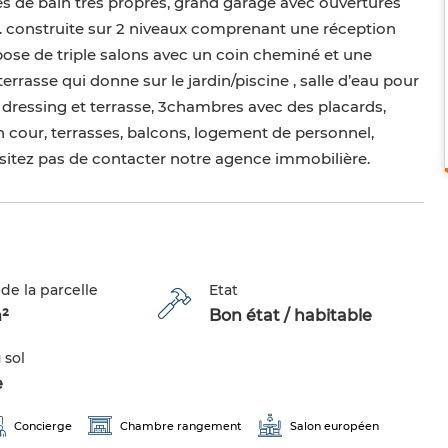
lles de bain très propres, grand garage avec ouvertures
… construite sur 2 niveaux comprenant une réception
pose de triple salons avec un coin cheminé et une
rrasse qui donne sur le jardin/piscine , salle d’eau pour
et dressing et terrasse, 3chambres avec des placards,
n cour, terrasses, balcons, logement de personnel,
ésitez pas de contacter notre agence immobilière.
de la parcelle
Etat
²
Bon état / habitable
 sol
e
Concierge
Chambre rangement
Salon européen