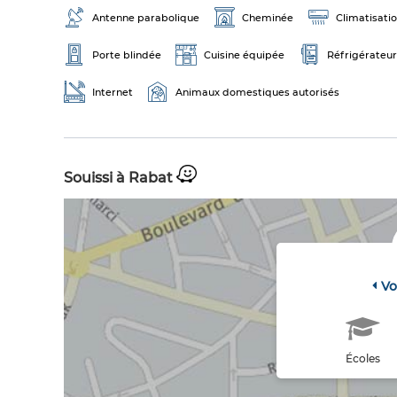
Antenne parabolique
Cheminée
Climatisati
Porte blindée
Cuisine équipée
Réfrigérateur
Internet
Animaux domestiques autorisés
Souissi à Rabat
Vo
Écoles