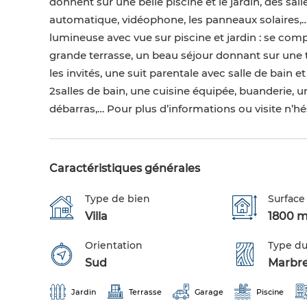
donnent sur une belle piscine et le jardin, des sa
automatique, vidéophone, les panneaux solaires,
lumineuse avec vue sur piscine et jardin : se com
grande terrasse, un beau séjour donnant sur une te
les invités, une suit parentale avec salle de bain 
2salles de bain, une cuisine équipée, buanderie, u
débarras,… Pour plus d’informations ou visite n’h
Caractéristiques générales
Type de bien
Surface 
Villa
1800 m
Orientation
Type du
Sud
Marbr
Jardin
Terrasse
Garage
Piscine