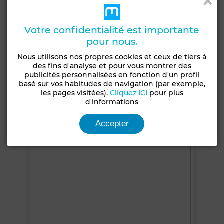
Caractéristiques générales
Type de bien
Etat
Votre confidentialité est importante
Villa
Bon état / habitable
pour nous.
Années
Type du sol
Nous utilisons nos propres cookies et ceux de tiers à
1-5 ans
Carrelage
des fins d'analyse et pour vous montrer des
publicités personnalisées en fonction d'un profil
Jardin
Terrasse
Garage
Vue sur les montagnes
basé sur vos habitudes de navigation (par exemple,
les pages visitées).
Cliquez ICI
pour plus
Piscine
Cheminée
d'informations
Voir plus de photos
Accepter