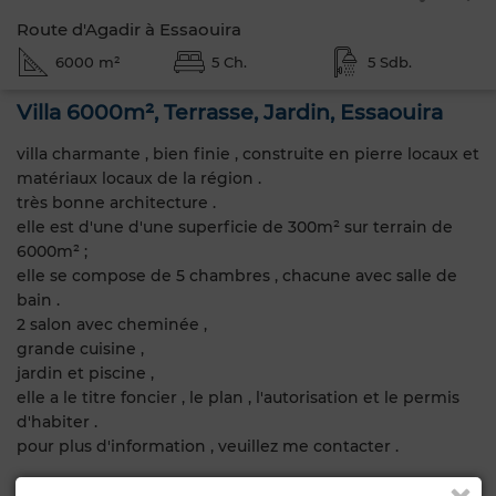
Route d'Agadir à Essaouira
6000 m²
5 Ch.
5 Sdb.
Villa 6000m², Terrasse, Jardin, Essaouira
villa charmante , bien finie , construite en pierre locaux et
matériaux locaux de la région .
très bonne architecture .
elle est d'une d'une superficie de 300m² sur terrain de
6000m² ;
elle se compose de 5 chambres , chacune avec salle de
bain .
2 salon avec cheminée ,
grande cuisine ,
jardin et piscine ,
elle a le titre foncier , le plan , l'autorisation et le permis
d'habiter .
pour plus d'information , veuillez me contacter .