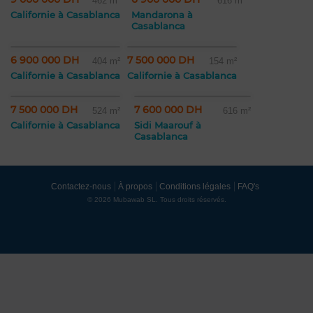
462 m²
616 m²
Californie à Casablanca
Mandarona à
Casablanca
6 900 000 DH
7 500 000 DH
404 m²
154 m²
Californie à Casablanca
Californie à Casablanca
7 500 000 DH
7 600 000 DH
524 m²
616 m²
Californie à Casablanca
Sidi Maarouf à
Casablanca
Contactez-nous
À propos
Conditions légales
FAQ's
© 2026 Mubawab SL. Tous droits réservés.