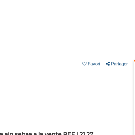
Favori
Partager
a ain sebaa a la vente REF I 21 27