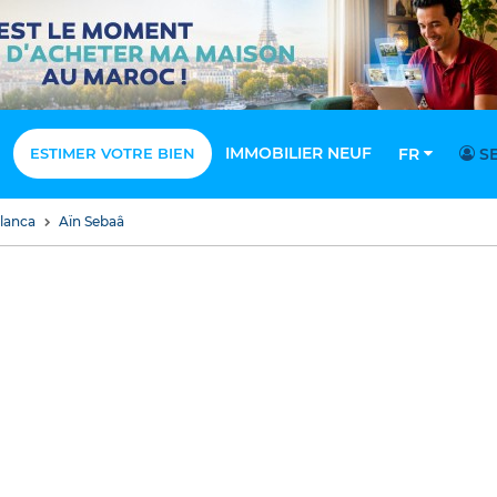
IMMOBILIER NEUF
ESTIMER VOTRE BIEN
FR
SE
blanca
Aïn Sebaâ