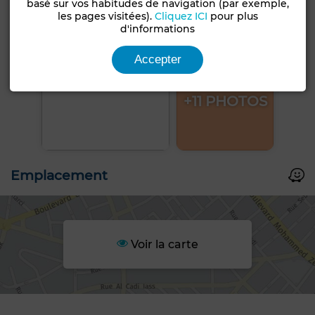
basé sur vos habitudes de navigation (par exemple,
les pages visitées).
Cliquez ICI
pour plus
d'informations
Accepter
+11 PHOTOS
Emplacement
Voir la carte