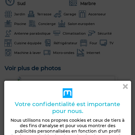
Sud
Marbre
Jardin
Terrasse
Garage
Ascenseur
Piscine
Concierge
Salon européen
Antenne parabolique
Climatisation
Sécurité
Cuisine équipée
Réfrigérateur
Four
TV
Machine à laver
Micro-ondes
Internet
Voir plus de photos
Votre confidentialité est importante
pour nous.
Nous utilisons nos propres cookies et ceux de tiers à
des fins d'analyse et pour vous montrer des
publicités personnalisées en fonction d'un profil