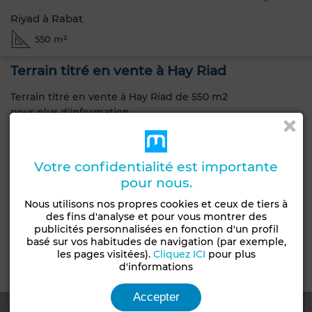
Riyad à Rabat
550 m²
Terrain titré en vente à Hay Riad
Terrain titré en vente à Hay Riad de 550 m2
pour plus d'information
Caractéristiques générales
Votre confidentialité est importante
Type de bien
Type de terrain
pour nous.
Terrain
Lots de villa
Nous utilisons nos propres cookies et ceux de tiers à
des fins d'analyse et pour vous montrer des
Livraison
publicités personnalisées en fonction d'un profil
Titré
basé sur vos habitudes de navigation (par exemple,
les pages visitées).
Cliquez ICI
pour plus
d'informations
Emplacement
Accepter