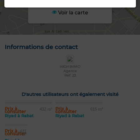
Voir la carte
Informations de contact
HIGH IMMO
Agence
Réf: 23
D'autres utilisateurs ont également visité
Prix à
Prix à
432 m²
615 m²
consulter
consulter
Riyad à Rabat
Riyad à Rabat
Prix à
611
consulter
m²