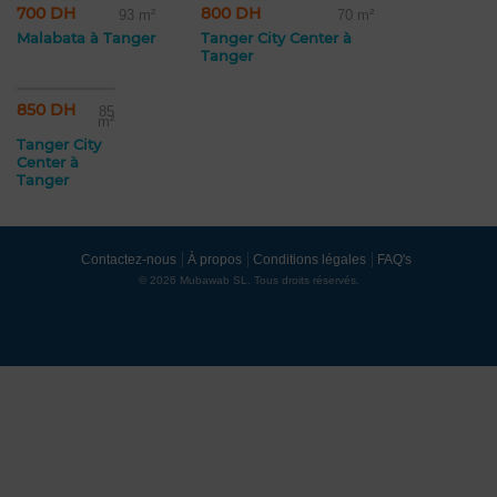
700 DH
800 DH
93 m²
70 m²
Malabata à Tanger
Tanger City Center à
Tanger
850 DH
85
m²
Tanger City
Center à
Tanger
Contactez-nous
À propos
Conditions légales
FAQ's
© 2026 Mubawab SL. Tous droits réservés.