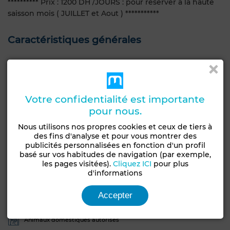
********** Prix : 1200 DH /JOURS : pour reserver a la haute
saisson mois ( JUILLET et Aout ) ***********
Caractéristiques générales
Type de bien
Etat
Appartement
Bon état / habitable
Étage du bien
Type du sol
Votre confidentialité est importante
1er
Carrelage
pour nous.
Garage
Ascenseur
Vue sur mer
Concierge
Nous utilisons nos propres cookies et ceux de tiers à
des fins d'analyse et pour vous montrer des
Façade extérieure
Salon Marocain
publicités personnalisées en fonction d'un profil
basé sur vos habitudes de navigation (par exemple,
Antenne parabolique
Climatisation
Sécurité
les pages visitées).
Cliquez ICI
pour plus
Double vitrage
Porte blindée
Cuisine équipée
d'informations
Réfrigérateur
Four
TV
Machine à laver
Accepter
Micro-ondes
Internet
Animaux domestiques autorisés