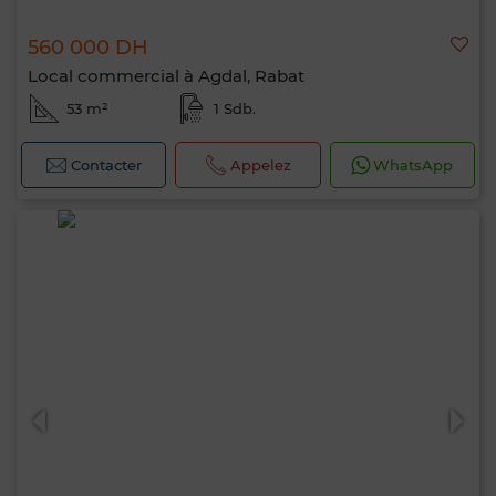
Bonjour, je suis MIA. Quel critère souhaitez-
vous appliquer maintenant ?
560 000 DH
Local commercial à Agdal, Rabat
53 m²
1 Sdb.
Contacter
Appelez
WhatsApp