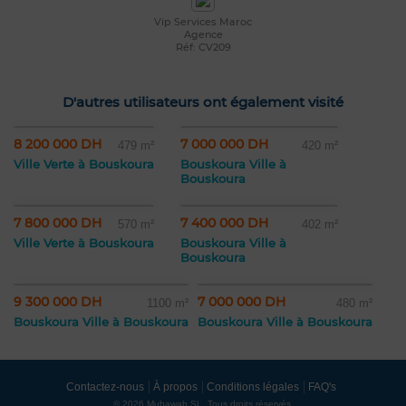
Vip Services Maroc
Agence
Réf: CV209
D'autres utilisateurs ont également visité
8 200 000 DH
7 000 000 DH
479 m²
420 m²
Ville Verte à Bouskoura
Bouskoura Ville à
Bouskoura
7 800 000 DH
7 400 000 DH
570 m²
402 m²
Ville Verte à Bouskoura
Bouskoura Ville à
Bouskoura
9 300 000 DH
7 000 000 DH
1100 m²
480 m²
Bouskoura Ville à Bouskoura
Bouskoura Ville à Bouskoura
Contactez-nous
À propos
Conditions légales
FAQ's
© 2026 Mubawab SL. Tous droits réservés.