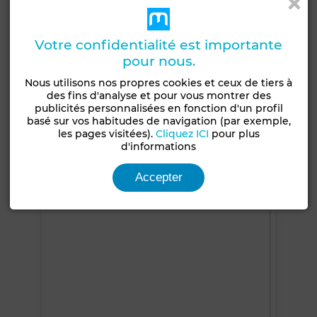
Jardin
Terrasse
Garage
Piscine
Votre confidentialité est importante
Concierge
Chambre rangement
Entre-seul
pour nous.
Cheminée
Climatisation
Sécurité
Nous utilisons nos propres cookies et ceux de tiers à
Double vitrage
Cuisine équipée
des fins d'analyse et pour vous montrer des
publicités personnalisées en fonction d'un profil
basé sur vos habitudes de navigation (par exemple,
Voir plus de photos
les pages visitées).
Cliquez ICI
pour plus
d'informations
Accepter