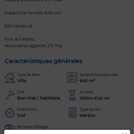
Superficie terrain: 640 m2
520 construit
Prix: 8.5 Mdhs
Honoraires agence: 2% Tva
Caractéristiques générales
Type de bien
Surface de la parcelle
Villa
640 m²
Etat
Années
Bon état / habitable
Moins d'un an
Orientation
Type du sol
Sud
Marbre
Nombre d'étages
1