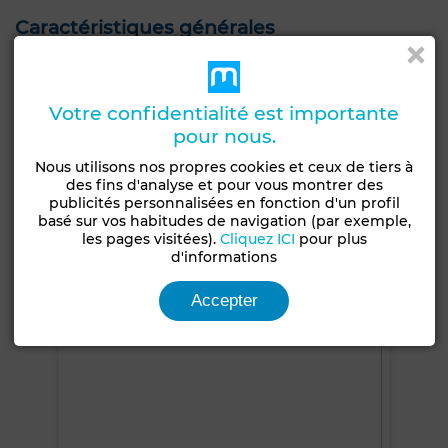
Caractéristiques générales
Type de terrain
Type de bien
Commercial, Lots de
Terrain
Votre confidentialité est importante
villa
pour nous.
Constructibilité
Livraison
Nous utilisons nos propres cookies et ceux de tiers à
R+1
Titré
des fins d'analyse et pour vous montrer des
publicités personnalisées en fonction d'un profil
Statut du terrain
basé sur vos habitudes de navigation (par exemple,
Non loti
les pages visitées).
Cliquez ICI
pour plus
d'informations
Voir plus de photos
Accepter