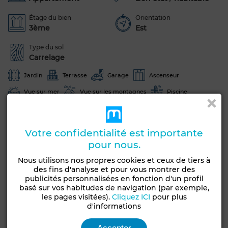
Étage du bien
Orientation
3ème
Est
Type du sol
Carrelage
Jardin
Terrasse
Garage
Ascenseur
Vue sur mer
Vue sur les montagnes
Piscine
Concierge
Façade extérieure
Salon Marocain
Salon européen
Antenne parabolique
Cheminée
Votre confidentialité est importante
Climatisation
Chauffage central
Sécurité
pour nous.
Double vitrage
Porte blindée
Cuisine équipée
Nous utilisons nos propres cookies et ceux de tiers à
des fins d'analyse et pour vous montrer des
Réfrigérateur
Four
TV
Machine à laver
publicités personnalisées en fonction d'un profil
basé sur vos habitudes de navigation (par exemple,
Micro-ondes
Internet
les pages visitées).
Cliquez ICI
pour plus
d'informations
Animaux domestiques autorisés