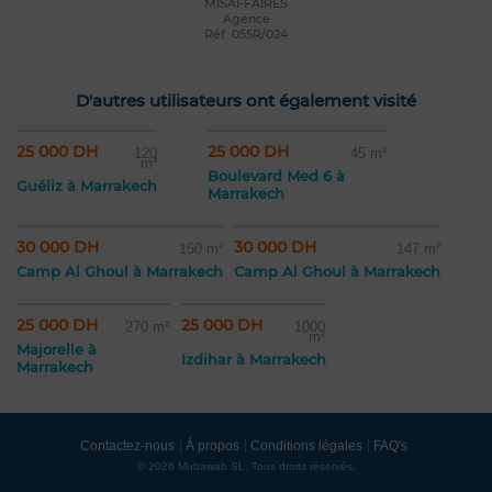
MISAFFAIRES
Agence
Réf: 055R/024
D'autres utilisateurs ont également visité
25 000 DH
25 000 DH
120
45 m²
m²
Boulevard Med 6 à
Guéliz à Marrakech
Marrakech
30 000 DH
30 000 DH
150 m²
147 m²
Camp Al Ghoul à Marrakech
Camp Al Ghoul à Marrakech
25 000 DH
25 000 DH
270 m²
1000
m²
Majorelle à
Izdihar à Marrakech
Marrakech
Contactez-nous
À propos
Conditions légales
FAQ's
© 2026 Mubawab SL. Tous droits réservés.