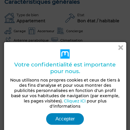
Caractéristiques générales
Type de bien
Etat
Appartement
Bon état / habitable
Garage
Ascenseur
Concierge
Antenne parabolique
Climatisation
Chauffage central
Sécurité
Double vitrage
Cuisine équipée
Four
Machine à laver
Votre confidentialité est importante
Animaux domestiques autorisés
pour nous.
Nous utilisons nos propres cookies et ceux de tiers à
Voir plus de photos
des fins d'analyse et pour vous montrer des
publicités personnalisées en fonction d'un profil
basé sur vos habitudes de navigation (par exemple,
les pages visitées).
Cliquez ICI
pour plus
d'informations
Accepter