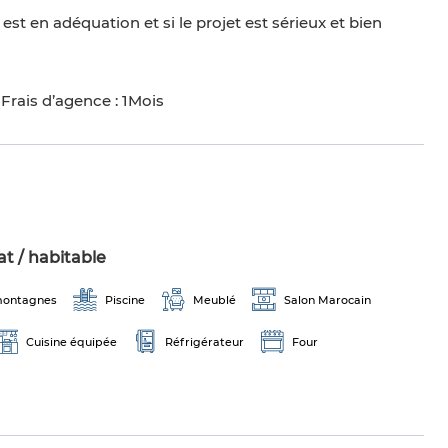
t en adéquation et si le projet est sérieux et bien
Frais d’agence : 1Mois
t / habitable
 montagnes
Piscine
Meublé
Salon Marocain
Cuisine équipée
Réfrigérateur
Four