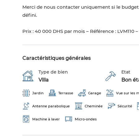
Merci de nous contacter uniquement si le budget es
défini.
Prix : 40 000 DHS par mois – Référence : LVM110 – 
Caractéristiques générales
Type de bien
Etat
Villa
Bon éta
Jardin
Terrasse
Garage
Vue sur les
Antenne parabolique
Cheminée
Sécurité
Machine à laver
Micro-ondes