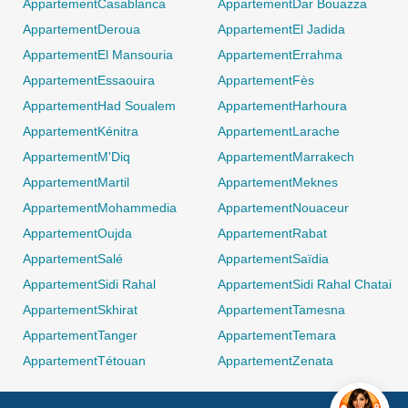
AppartementCasablanca
AppartementDar Bouazza
AppartementDeroua
AppartementEl Jadida
AppartementEl Mansouria
AppartementErrahma
AppartementEssaouira
AppartementFès
AppartementHad Soualem
AppartementHarhoura
AppartementKénitra
AppartementLarache
AppartementM'Diq
AppartementMarrakech
AppartementMartil
AppartementMeknes
AppartementMohammedia
AppartementNouaceur
AppartementOujda
AppartementRabat
AppartementSalé
AppartementSaïdia
AppartementSidi Rahal
AppartementSidi Rahal Chatai
AppartementSkhirat
AppartementTamesna
AppartementTanger
AppartementTemara
AppartementTétouan
AppartementZenata