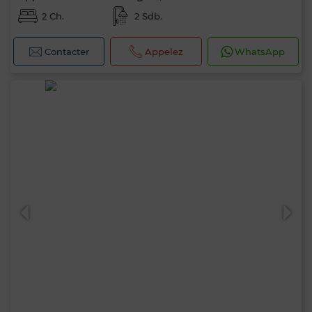
2 Ch.
2 Sdb.
Contacter
Appelez
WhatsApp
Bonjour, je suis MIA. Quel critère souhaitez-
vous appliquer maintenant ?