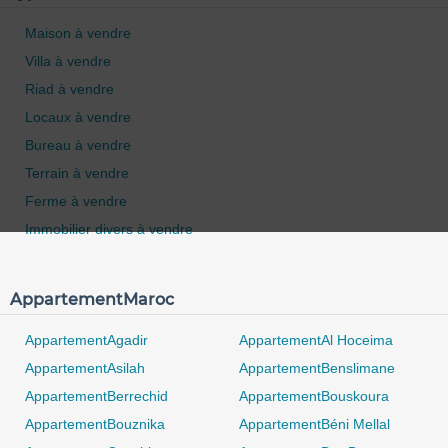
Maison à vendre
Villa à vendre
Riad à vendre
Locaux à vendre
Bureau à vendre
Terrain à vendre
Ferme à vendre
Immobilier divers à vendre
AppartementMaroc
AppartementAgadir
AppartementAl Hoceima
AppartementAsilah
AppartementBenslimane
0 / 500
AppartementBerrechid
AppartementBouskoura
AppartementBouznika
AppartementBéni Mellal