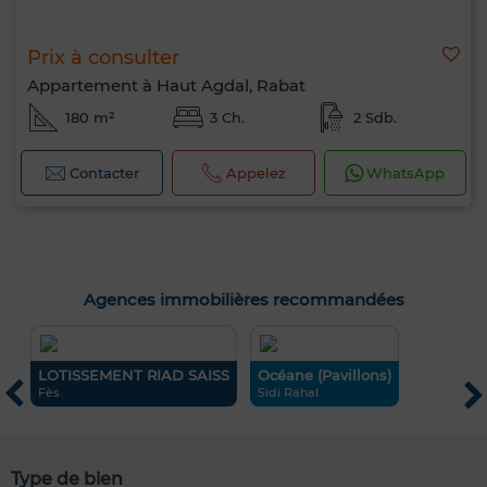
Prix à consulter
Appartement à Haut Agdal, Rabat
180 m²
3 Ch.
2 Sdb.
Contacter
Appelez
WhatsApp
Agences immobilières recommandées
LOTISSEMENT RIAD SAISS
Océane (Pavillons)
C
Fès
Sidi Rahal
T
Type de bien