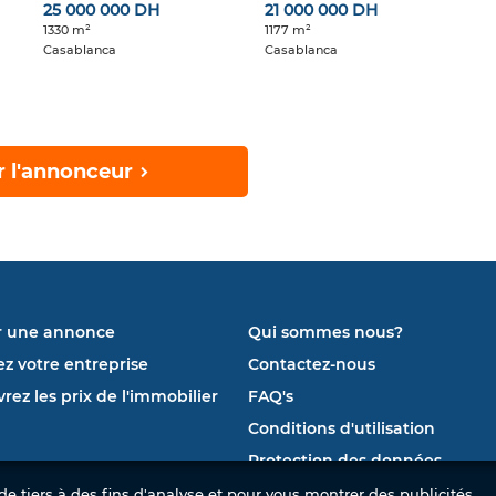
25 000 000 DH
21 000 000 DH
1330 m²
1177 m²
Casablanca
Casablanca
r l'annonceur
r une annonce
Qui sommes nous?
ez votre entreprise
Contactez-nous
rez les prix de l'immobilier
FAQ's
Conditions d'utilisation
Protection des données
e tiers à des fins d'analyse et pour vous montrer des publicités