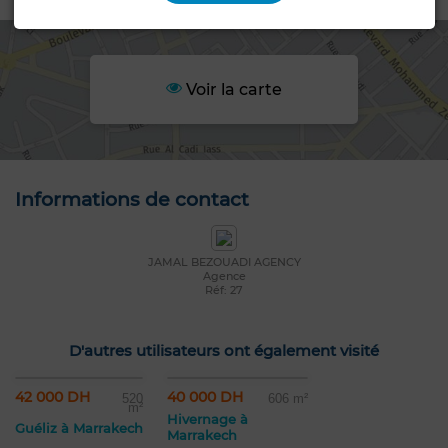
Voir la carte
Informations de contact
JAMAL BEZOUADI AGENCY
Agence
Réf: 27
D'autres utilisateurs ont également visité
42 000 DH
40 000 DH
520
606 m²
m²
Hivernage à
Guéliz à Marrakech
Marrakech