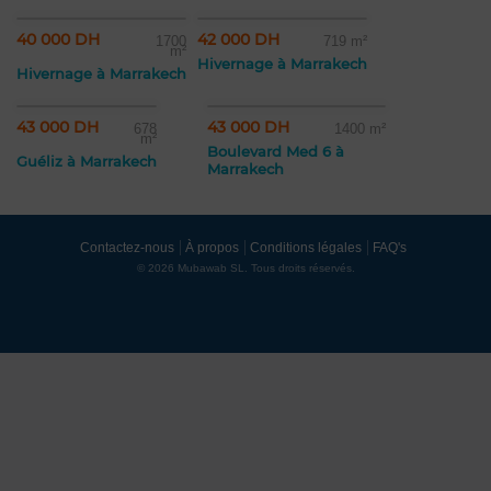
40 000 DH
42 000 DH
1700
719 m²
m²
Hivernage à Marrakech
Hivernage à Marrakech
43 000 DH
43 000 DH
678
1400 m²
m²
Boulevard Med 6 à
Guéliz à Marrakech
Marrakech
Contactez-nous
À propos
Conditions légales
FAQ's
© 2026 Mubawab SL. Tous droits réservés.