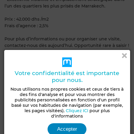
l’un des quartiers les plus prisés de Marrakech.
Prix : 42.000 dhs /m2
Frais d’agence : 2,5%
Pour plus d’informations ou pour organiser une visite,
contactez-nous dès aujourd’hui. Opportunité rare à saisir !
Caractéristiques générales
Votre confidentialité est importante
Type de bien
Type de terrain
pour nous.
Terrain
Commercial
Nous utilisons nos propres cookies et ceux de tiers à
Constructibilité
Livraison
des fins d'analyse et pour vous montrer des
R+5
Titré
publicités personnalisées en fonction d'un profil
basé sur vos habitudes de navigation (par exemple,
Statut du terrain
les pages visitées).
Cliquez ICI
pour plus
Non loti
d'informations
Accepter
Emplacement