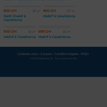
800 DH
800 DH
95 m²
97 m²
Derb Ghalef à
Maârif à Casablanca
Casablanca
600 DH
699 DH
50 m²
89 m²
Maârif à Casablanca
Maârif à Casablanca
Contactez-nous
À propos
Conditions légales
FAQ's
© 2026 Mubawab SL. Tous droits réservés.