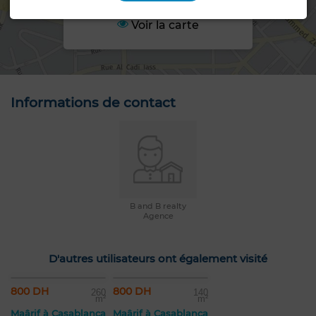
Voir la carte
Informations de contact
B and B realty
Agence
D'autres utilisateurs ont également visité
800 DH
800 DH
260
140
m²
m²
Maârif à Casablanca
Maârif à Casablanca