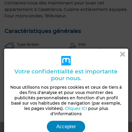
Contactez-nous dès maintenant pour louer cet
appartement à Casablanca. Cuisine entièrement équipée.
Four micro-ondes. Téléviseur.
Caractéristiques générales
Type de bien
Etat
Appartement
Bon état / habitable
Garage
Ascenseur
Concierge
Salon européen
Votre confidentialité est importante
Climatisation
Chauffage central
Porte blindée
pour nous.
Cuisine équipée
Réfrigérateur
Four
TV
Nous utilisons nos propres cookies et ceux de tiers à
Machine à laver
Micro-ondes
Internet
des fins d'analyse et pour vous montrer des
publicités personnalisées en fonction d'un profil
Animaux domestiques autorisés
basé sur vos habitudes de navigation (par exemple,
les pages visitées).
Cliquez ICI
pour plus
Emplacement
d'informations
Accepter