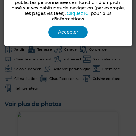
publicités personnalisées en fonction d'un profil
Bon état / habitable
10-20 ans
basé sur vos habitudes de navigation (par exemple,
les pages visitées).
Cliquez ICI
pour plus
Orientation
Type du sol
d'informations
Sud
Marbre
Accepter
Nombre d'étages
2
Jardin
Terrasse
Garage
Concierge
Chambre rangement
Entre-seul
Salon Marocain
Salon européen
Antenne parabolique
Cheminée
Climatisation
Chauffage central
Cuisine équipée
Réfrigérateur
Voir plus de photos