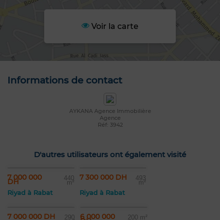
Voir la carte
Informations de contact
AYKANA Agence Immobilière
Agence
Réf: 3942
D'autres utilisateurs ont également visité
7 000 000
7 300 000 DH
440
493
DH
m²
m²
Riyad à Rabat
Riyad à Rabat
7 000 000 DH
6 000 000
290
200 m²