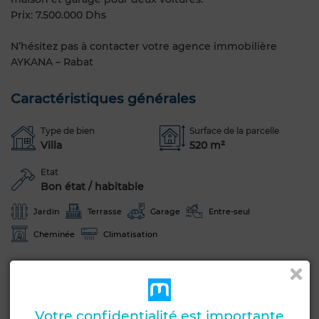
Prix: 7.500.000 Dhs
N’hésitez pas à contacter votre agence immobilière
AYKANA – Rabat
Caractéristiques générales
Type de bien
Surface de la parcelle
Villa
520 m²
Etat
Bon état / habitable
Jardin
Terrasse
Garage
Entre-seul
Cheminée
Climatisation
Voir plus de photos
Votre confidentialité est importante