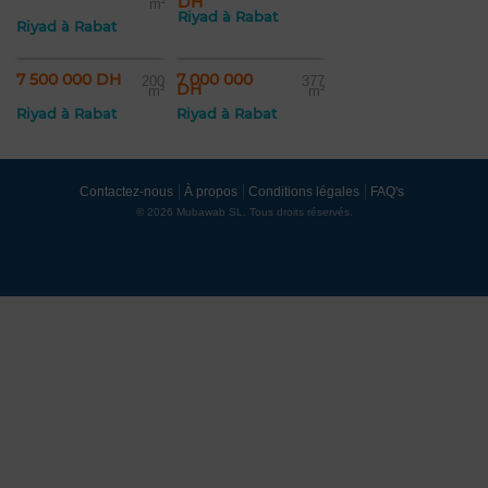
DH
m²
Riyad à Rabat
Riyad à Rabat
7 500 000 DH
7 000 000
200
377
DH
m²
m²
Riyad à Rabat
Riyad à Rabat
Contactez-nous
À propos
Conditions légales
FAQ's
© 2026 Mubawab SL. Tous droits réservés.