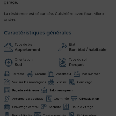
garage.
La résidence est sécurisée. Cuisinière avec four. Micro-
ondes.
Caractéristiques générales
Type de bien
Etat
Appartement
Bon état / habitable
Orientation
Type du sol
Sud
Parquet
Terrasse
Garage
Ascenseur
Vue sur mer
Vue sur les montagnes
Piscine
Concierge
Façade extérieure
Salon européen
Antenne parabolique
Cheminée
Climatisation
Chauffage central
Sécurité
Double vitrage
Porte blindée
Cuisine équipée
Réfrigérateur