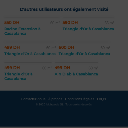
D'autres utilisateurs ont également visité
550 DH
590 DH
60 m²
55 m²
Racine Extension à
Triangle d'Or à Casablanca
Casablanca
499 DH
600 DH
60 m²
60 m²
Triangle d'Or à Casablanca
Triangle d'Or à Casablanca
499 DH
499 DH
60 m²
60 m²
Triangle d'Or à
Ain Diab à Casablanca
Casablanca
Contactez-nous
À propos
Conditions légales
FAQ's
© 2026 Mubawab SL. Tous droits réservés.