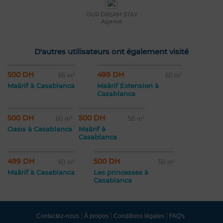
OUR DREAM STAY
Agence
D'autres utilisateurs ont également visité
500 DH
499 DH
65 m²
60 m²
Maârif à Casablanca
Maârif Extension à
Casablanca
500 DH
500 DH
60 m²
50 m²
Oasis à Casablanca
Maârif à
Casablanca
499 DH
500 DH
60 m²
50 m²
Maârif à Casablanca
Les princesses à
Casablanca
Contactez-nous
À propos
Conditions légales
FAQ's