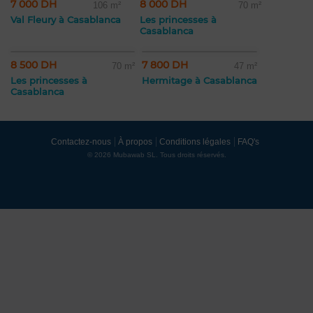
7 000 DH
8 000 DH
106 m²
70 m²
Val Fleury à Casablanca
Les princesses à
Casablanca
8 500 DH
7 800 DH
70 m²
47 m²
Les princesses à
Hermitage à Casablanca
Casablanca
Contactez-nous
À propos
Conditions légales
FAQ's
© 2026 Mubawab SL. Tous droits réservés.