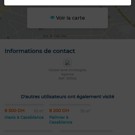
Voir la carte
Informations de contact
Global land strategies
Agence
Réf: Wf342
D'autres utilisateurs ont également visité
8 500 DH
8 200 DH
50 m²
55 m²
Oasis à Casablanca
Palmier à
Casablanca