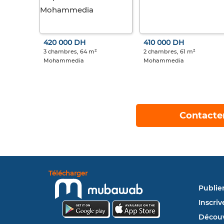
420 000 DH
410 000 DH
3 chambres, 64 m²
2 chambres, 61 m²
Mohammedia
Mohammedia
Contacte
Télécharger
Publie
Inscriv
Découv