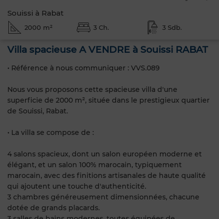
Souissi à Rabat
2000 m²
3 Ch.
3 Sdb.
Villa spacieuse A VENDRE à Souissi RABAT
• Référence à nous communiquer : VVS.089
Nous vous proposons cette spacieuse villa d'une
superficie de 2000 m², située dans le prestigieux quartier
de Souissi, Rabat.
• La villa se compose de :
4 salons spacieux, dont un salon européen moderne et
élégant, et un salon 100% marocain, typiquement
marocain, avec des finitions artisanales de haute qualité
qui ajoutent une touche d'authenticité.
3 chambres généreusement dimensionnées, chacune
dotée de grands placards.
3 salles de bains modernes, toutes équipées de