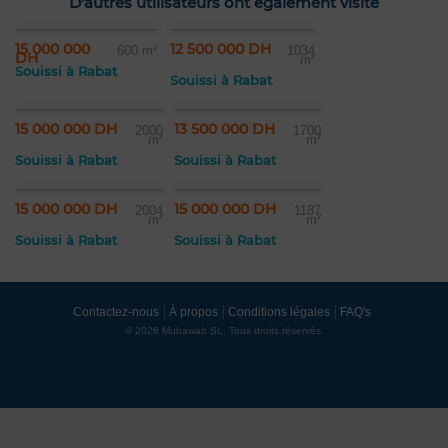
D'autres utilisateurs ont également visité
15 000 000
12 500 000 DH
600 m²
1034
DH
m²
Souissi à Rabat
Souissi à Rabat
15 000 000 DH
13 500 000 DH
2000
1700
m²
m²
Souissi à Rabat
Souissi à Rabat
15 000 000 DH
15 000 000 DH
2004
1187
m²
m²
Souissi à Rabat
Souissi à Rabat
Contactez-nous
À propos
Conditions légales
FAQ's
© 2026 Mubawab SL. Tous droits réservés.