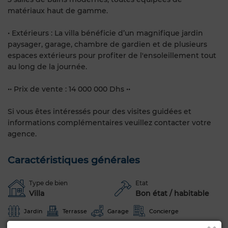
matériaux haut de gamme.
• Extérieurs : La villa bénéficie d’un magnifique jardin
paysager, garage, chambre de gardien et de plusieurs
espaces extérieurs pour profiter de l'ensoleillement tout
au long de la journée.
•• Prix de vente : 14 000 000 Dhs ••
Si vous êtes intéressés pour des visites guidées et
informations complémentaires veuillez contacter votre
agence.
Caractéristiques générales
Type de bien
Etat
Villa
Bon état / habitable
Jardin
Terrasse
Garage
Concierge
Salon Marocain
Salon européen
Cheminée