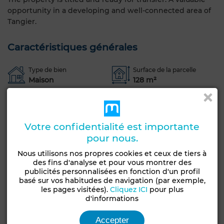
opportunity in a developing and well-connected area of
Tangier.
Caractéristiques générales
Type de bien
Surface de la parcelle
Maison
128 m²
Etat
Années
Bon état / habitable
1-5 ans
Votre confidentialité est importante
Orientation
Type du sol
pour nous.
Nord
Marbre
Nous utilisons nos propres cookies et ceux de tiers à
Nombre d'étages
des fins d'analyse et pour vous montrer des
3
publicités personnalisées en fonction d'un profil
basé sur vos habitudes de navigation (par exemple,
Garage
les pages visitées).
Cliquez ICI
pour plus
d'informations
Voir plus de photos
Accepter